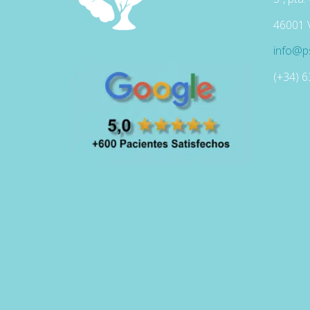
46001 
info@ps
(+34) 