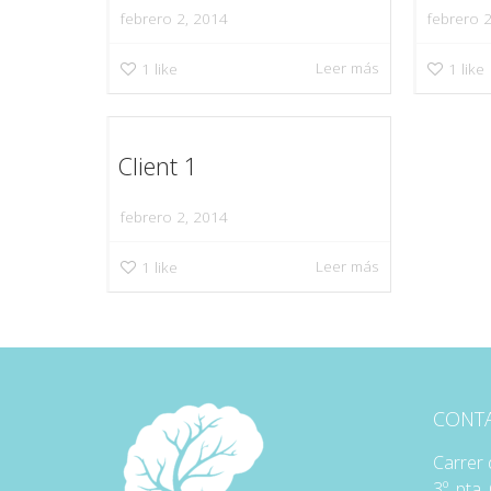
febrero 2, 2014
febrero 
Leer más
1
like
1
like
Client 1
febrero 2, 2014
Leer más
1
like
CONT
Carrer 
3º, pta.