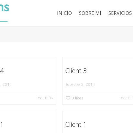
INICIO
SOBRE MI
SERVICIOS
 4
Client 3
2, 2014
febrero 2, 2014
Leer más
Leer m
s
0
likes
 1
Client 1