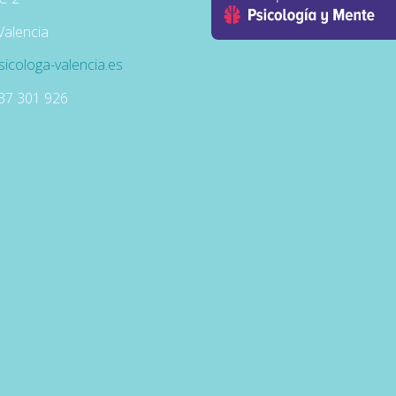
Valencia
icologa-valencia.es
637 301 926