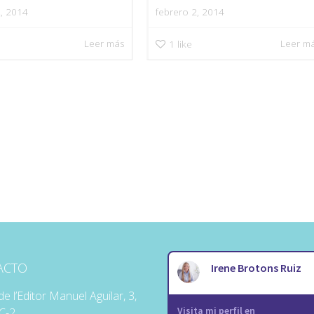
2, 2014
febrero 2, 2014
Leer más
Leer m
1
like
ACTO
de l’Editor Manuel Aguilar, 3,
 C-2